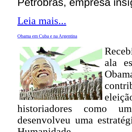
Petrobras, empresa insíg
Leia mais...
Obama em Cuba e na Argentina
Receb
ala e
Obama
contri
eleiçã
historiadores como 
desenvolveu uma estraté
Humanidade.