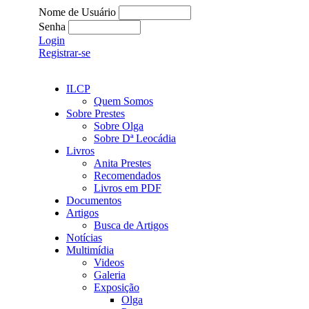
Nome de Usuário
Senha
Login
Registrar-se
ILCP
Quem Somos
Sobre Prestes
Sobre Olga
Sobre Dª Leocádia
Livros
Anita Prestes
Recomendados
Livros em PDF
Documentos
Artigos
Busca de Artigos
Notícias
Multimídia
Videos
Galeria
Exposição
Olga