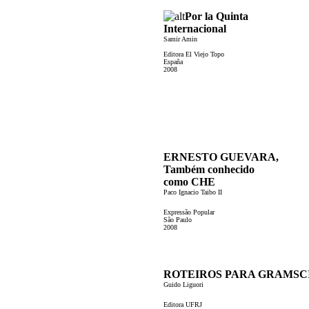
Por la Quinta
Internacional
Samir Amin
Editora El Viejo Topo
España
2008
ERNESTO GUEVARA,
Também conhecido
como CHE
Paco Ignacio Taibo II
Expressão Popular
São Paulo
2008
ROTEIROS PARA GRAMSC
Guido Liguori
Editora UFRJ