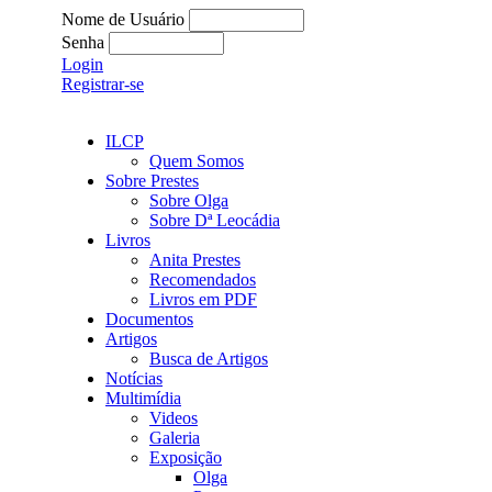
Nome de Usuário
Senha
Login
Registrar-se
ILCP
Quem Somos
Sobre Prestes
Sobre Olga
Sobre Dª Leocádia
Livros
Anita Prestes
Recomendados
Livros em PDF
Documentos
Artigos
Busca de Artigos
Notícias
Multimídia
Videos
Galeria
Exposição
Olga