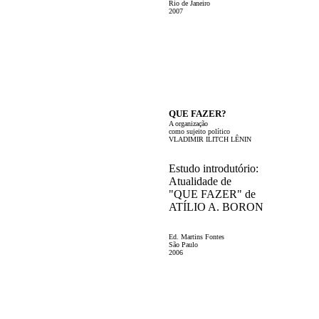
Rio de Janeiro
2007
QUE FAZER?
A organização
como sujeito político
VLADIMIR ILITCH LÊNIN
Estudo introdutório:
Atualidade de
"QUE FAZER" de
ATÍLIO A. BORON
Ed. Martins Fontes
São Paulo
2006